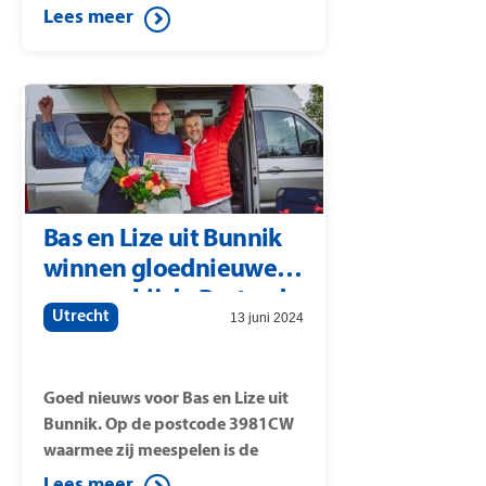
postcode 3981ET (Langstraat). Op
Lees meer
deze postcode is een mooie prijs
gevallen: de winnaars verdelen
met elkaar 1 miljoen euro.
Postcode Loterij-ambassadeur
Quinty Trustfull verrast de
winnaars met de cheques.
Bas en Lize uit Bunnik
winnen gloednieuwe
camper bij de Postcode
Utrecht
13 juni 2024
Loterij
Goed nieuws voor Bas en Lize uit
Bunnik. Op de postcode 3981CW
waarmee zij meespelen is de
premium prijs van de Postcode
Lees meer