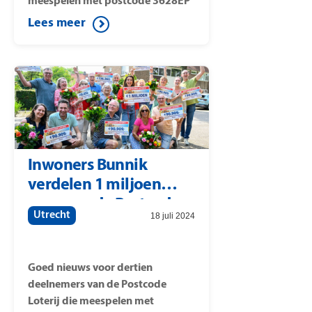
meespelen met postcode 3628EP
(straat: Wagendijk). Op deze
Lees meer
postcode is een mooie prijs
gevallen: de winnaars verdelen
met elkaar 1 miljoen euro.
Postcode Loterij-ambassadeur
Quinty Trustfull verrast de
winnaars met de cheques.
Inwoners Bunnik
verdelen 1 miljoen
euro van de Postcode
Utrecht
18 juli 2024
Loterij
Goed nieuws voor dertien
deelnemers van de Postcode
Loterij die meespelen met