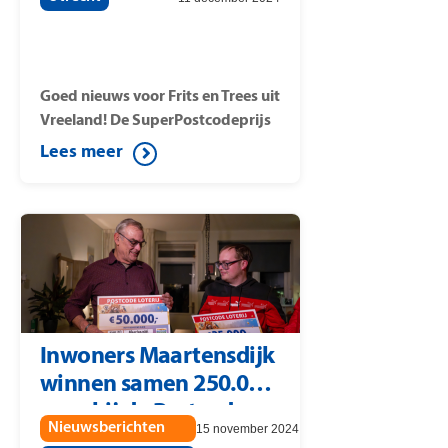
Postcode Loterij
Goed nieuws voor Frits en Trees uit
Vreeland! De SuperPostcodeprijs
van 1 miljoen euro is gevallen op
Lees meer
hun postcode 3633BB. Frits speelt
als enige mee op de winnende
postcode en wint daarom 1
miljoen euro. Winston
Gerschtanowitz verrast de
winnaar met het bijzondere
nieuws.
Inwoners Maartensdijk
winnen samen 250.000
euro bij de Postcode
Nieuwsberichten
15 november 2024
Loterij