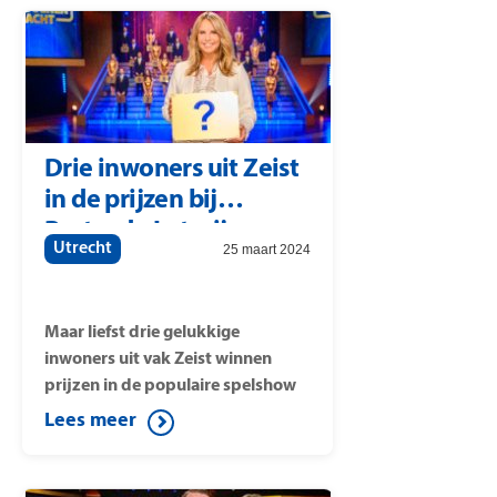
knop te drukken verzekert hij zich
van dit mooie bedrag. Nick is met
49 wijkgenoten uit Mijdrecht
aanwezig in de studio.
Drie inwoners uit Zeist
in de prijzen bij
Postcode Loterij
Utrecht
25 maart 2024
Miljoenenjacht
Maar liefst drie gelukkige
inwoners uit vak Zeist winnen
prijzen in de populaire spelshow
Postcode Loterij Miljoenenjacht.
Lees meer
Arjen haalt de halve finale en gaat
door op de knop te drukken naar
huis met 37.500 euro. Met de