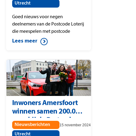
Utrecht
Goed nieuws voor negen
deelnemers van de Postcode Loterij
die meespelen met postcode
3738XD (Straat: Melkweg). Daar is
Lees meer
de Postcode Straatprijs van 25.000
euro per lot gevallen. Onder de
winnaars is ook een nieuwe BMW
verloot. Postcode Loterij-
ambassadeur Gaston Starreveld
verrast de gelukkige winnaars uit
Maartensdijk met de cheques.
Inwoners Amersfoort
winnen samen 200.000
euro bij de Postcode
Nieuwsberichten
15 november 2024
Loterij
Utrecht