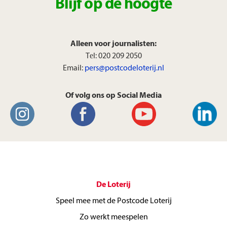
ambassadeur Gaston Starreveld
Blijf op de hoogte
verraste de gelukkige winnaars
met de cheques.
Alleen voor journalisten:
Tеl: 020 209 2050
Email:
pers@postcodeloterij.nl
Of volg ons op Social Media
De Loterij
Speel mee met de Postcode Loterij
Zo werkt meespelen