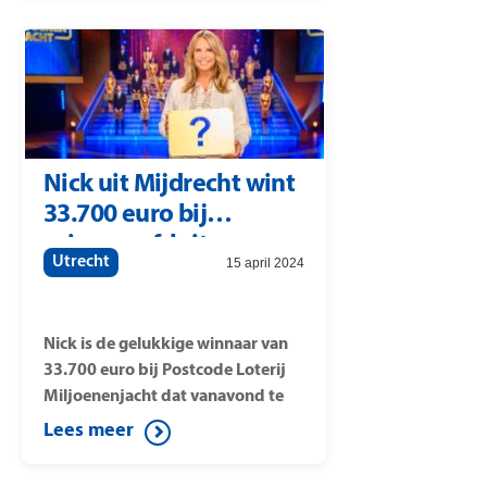
Postcode Straatprijs van 25.000
euro per lot gevallen. Onder de
winnaars van deze Straatprijs
wordt tevens een auto verloot.
Nick uit Mijdrecht wint
33.700 euro bij
seizoensafsluiter
Utrecht
15 april 2024
Miljoenenjacht
Nick is de gelukkige winnaar van
33.700 euro bij Postcode Loterij
Miljoenenjacht dat vanavond te
zien was bij SBS6. Tijdens de
Lees meer
spannende halve finale besluit hij
het spel te verlaten. Door op de