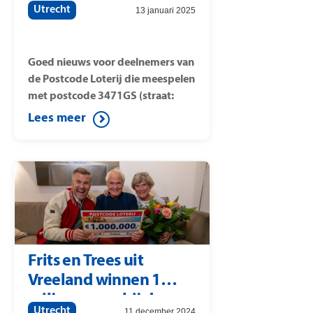
Utrecht
13 januari 2025
van de Postcode Loterij
Goed nieuws voor deelnemers van
de Postcode Loterij die meespelen
met postcode 3471GS (straat:
Mijzijde). Hier is de
Lees meer
SuperPostcodeprijs van 1 miljoen
euro gevallen. Postcode Loterij-
ambassadeur Nicolette van Dam
verrast de winnaars vandaag met
het mooie nieuws.
Frits en Trees uit
Vreeland winnen 1
miljoen euro bij de
Utrecht
11 december 2024