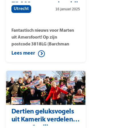
75.000 euro per jaar bij
Utrecht
16 januari 2025
de Postcode Loterij
Fantastisch nieuws voor Marten
uit Amersfoort! Op zijn
postcode
3818LG
(Barchman
Wuytierslaan) is de plus prijs van
Lees meer
de Postcode Loterij gevallen.
Omdat hij met drie loten
meespeelt met Plus wint hij elk
jaar 75.000 euro, tien jaar lang.
Postcode Loterij-ambassadeur
Winston Gerschtanowitz verrast
de winnaar met dit mooie nieuws.
Dertien geluksvogels
uit Kamerik verdelen
samen 1 miljoen euro