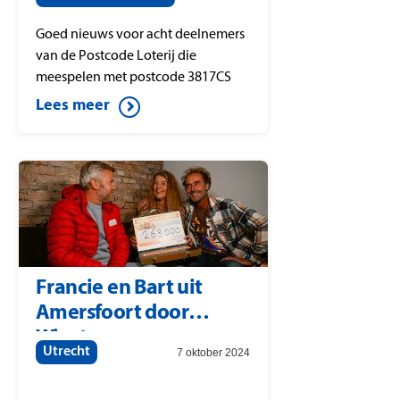
Goed nieuws voor acht deelnemers
van de Postcode Loterij die
meespelen met postcode 3817CS
(Straat: Prinses Julianaplein). Daar is
Lees meer
de Postcode Straatprijs van 25.000
euro per lot gevallen. Onder de
winnaars is ook een nieuwe BMW
verloot. Postcode Loterij-
ambassadeur Gaston Starreveld
verrast de gelukkige winnaars uit
Amersfoort met de cheques.
Francie en Bart uit
Amersfoort door
Winston
Utrecht
7 oktober 2024
Gerschtanowitz verrast
met 263.000 euro