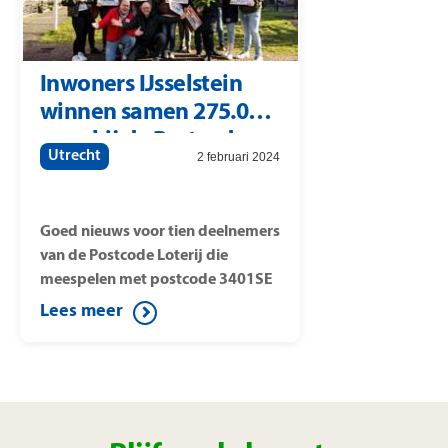
Gerschtanowitz verraste haar met
dit mooie nieuws.
Inwoners IJsselstein
winnen samen 275.000
euro bij de Postcode
Utrecht
2 februari 2024
Loterij
Goed nieuws voor tien deelnemers
van de Postcode Loterij die
meespelen met postcode 3401SE
(straat: Sijpesteijn). Op die
Lees meer
postcode is namelijk de Postcode
Straatprijs van 25.000 euro per lot
gevallen. Onder de winnaars van
deze Straatprijs is tevens een auto
verloot. Postcode Loterij-