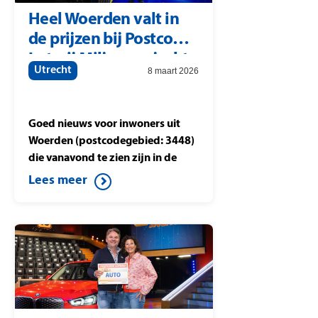
Heel Woerden valt in
de prijzen bij Postcode
Loterij Miljoenenjacht
Utrecht
8 maart 2026
Goed nieuws voor inwoners uit
Woerden (postcodegebied: 3448)
die vanavond te zien zijn in de
eerste aflevering van Postcode
Lees meer
Loterij Miljoenenjacht. Zij vallen
allemaal in de prijzen tijdens de
eerste uitzending van dit nieuwe
seizoen. De vakprijs van 1.000
euro valt namelijk in Woerden.
Voor Paul is de avond extra
bijzonder: hij wint naast 1.000
euro ook een gloednieuwe BMW.