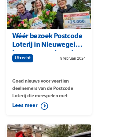
zenuwslopende ‘Gouden Koffer
Spel’. Bas is met negenenveertig
wijkgenoten uit postcodegebied
3602 uitgenodigd in de studio.
Wéér bezoek Postcode
Loterij in Nieuwegein:
inwoners opnieuw in
Utrecht
9 februari 2024
de prijzen
Goed nieuws voor veertien
deelnemers van de Postcode
Loterij die meespelen met
postcode 3432 AJ (straat:
Lees meer
Bergerveste). Op die postcode is
namelijk de Postcode Straatprijs
van 25.000 euro per lot gevallen.
Onder de winnaars van deze