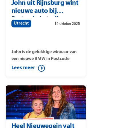
John uit Rijnsburg wint
nieuwe auto bij
Postcode Loterij
Utrecht
19 oktober 2025
Miljoenenjacht
John is de gelukkige winnaar van
een nieuwe BMW in Postcode
Loterij Miljoenenjacht. Hij was
Lees meer
samen met 49 andere deelnemers
uit Rijnsburg uitgenodigd in de
studio. Om te vieren dat Postcode
Loterij Miljoenenjacht dit jaar 25
jaar bestaat is er een speciaal
jubileumseizoen waarbij
deelnemers in de studio kans
maken op extra prijzen.
Heel Nieuwegein valt