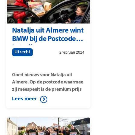
Straatprijs is tevens een auto
verloot. Postcode Loterij-
ambassadeur Gaston Starreveld
verraste de gelukkige winnaars
Natalja uit Almere wint
met de cheques.
BMW bij de Postcode
Loterij
Utrecht
2 februari 2024
Goed nieuws voor Natalja uit
Almere. Op de postcode waarmee
zij meespeelt is de premium prijs
van de Postcode Loterij gevallen.
Lees meer
De prijs is gevallen op postcode
1354EH. Omdat ze meespeelt met
Premium, wint zij een BMW i5
M60 xDrive. Postcode Loterij-
ambassadeur Winston