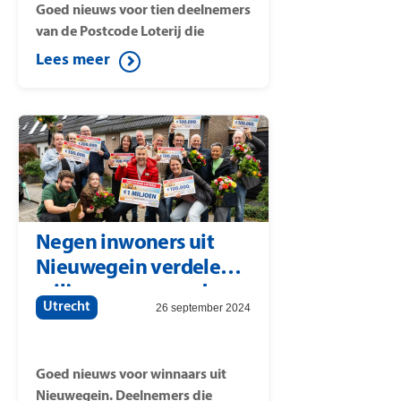
Goed nieuws voor tien deelnemers
van de Postcode Loterij die
meespelen met postcode 3721ML
Lees meer
(straat: 1e Brandenburgerweg).
Daar is de Postcode Straatprijs
van 25.000 euro per lot gevallen.
Onder de winnaars is ook een
nieuwe BMW verloot. Postcode
Loterij-ambassadeur Gaston
Starreveld verrast de gelukkige
winnaars uit Bilthoven met de
Negen inwoners uit
cheques.
Nieuwegein verdelen 1
miljoen euro van de
Utrecht
26 september 2024
Postcode Loterij
Goed nieuws voor winnaars uit
Nieuwegein. Deelnemers die