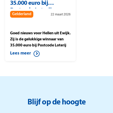
35.000 euro bij
waarmee zij meespelen in de
Postcode Loterij.
Postcode Loterij
Gelderland
22 maart 2026
Miljoenenjacht
Goed nieuws voor Hellen uit Ewijk.
Zij is de gelukkige winnaar van
35.000 euro bij Postcode Loterij
Miljoenenjacht. Ze speelt de halve
Lees meer
finale tegen Berteld uit Gorssel en
drukt op de knop. Daardoor wint
ze dit mooie bedrag.
Blijf op de hoogte