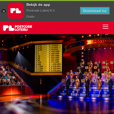
Bekijk de app
Download nu
Postcode Loterij N.V.
Gratis