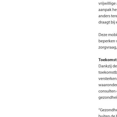
vrijwillig
aanpak hee
anders ter
draagt bij
Deze mobie
beperken v
zorgvraag,
Toekomstb
Dankzij de
toekomstb
versterken
waaronder 
consulten 
gezondheid
“Gezondhei
buiten de 