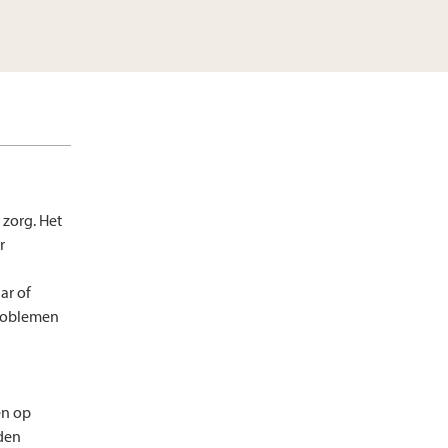
zorg. Het
r
ar of
problemen
en op
eden