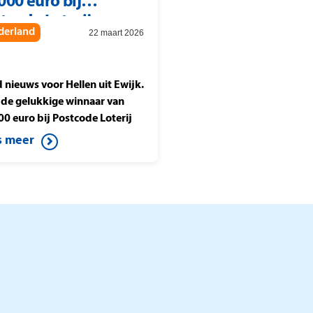
000 euro bij
tcode Loterij
derland
22 maart 2026
joenenjacht
 nieuws voor Hellen uit Ewijk.
is de gelukkige winnaar van
00 euro bij Postcode Loterij
oenenjacht. Ze speelt de halve
s meer
e tegen Berteld uit Gorssel en
t op de knop. Daardoor wint
it mooie bedrag.