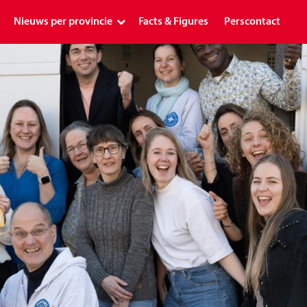
Nieuws per provincie
Facts & Figures
Perscontact
Landelijk
Drenthe
Flevoland
Friesland
Gelderland
Groningen