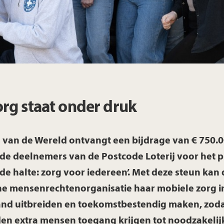
Limburg
Noord-Brabant
Noord-Holland
org staat onder druk
Overijssel
 van de Wereld ontvangt een bijdrage van € 750.
Utrecht
 de deelnemers van de Postcode Loterij voor het p
de halte: zorg voor iedereen’. Met deze steun kan 
Zeeland
e mensenrechtenorganisatie haar mobiele zorg i
nd uitbreiden en toekomstbestendig maken, zod
Zuid-Holland
en extra mensen toegang krijgen tot noodzakelij