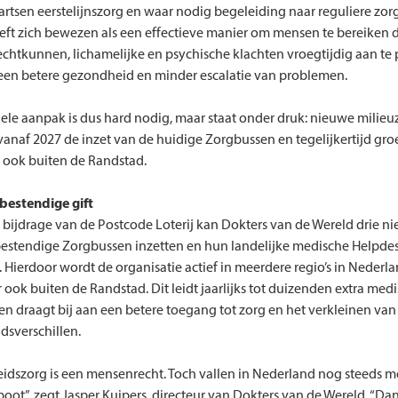
e artsen eerstelijnszorg en waar nodig begeleiding naar reguliere zor
ft zich bewezen als een effectieve manier om mensen te bereiken 
echtkunnen, lichamelijke en psychische klachten vroegtijdig aan te
 een betere gezondheid en minder escalatie van problemen.
le aanpak is dus hard nodig, maar staat onder druk: nieuwe milie
anaf 2027 de inzet van de huidige Zorgbussen en tegelijkertijd groe
 ook buiten de Randstad.
estendige gift
 bijdrage van de Postcode Loterij kan Dokters van de Wereld drie n
estendige Zorgbussen inzetten en hun landelijke medische Helpde
. Hierdoor wordt de organisatie actief in meerdere regio’s in Nederla
ook buiten de Randstad. Dit leidt jaarlijks tot duizenden extra med
en draagt bij aan een betere toegang tot zorg en het verkleinen van
sverschillen.
dszorg is een mensenrecht. Toch vallen in Nederland nog steeds 
boot”, zegt Jasper Kuipers, directeur van Dokters van de Wereld. “Dan