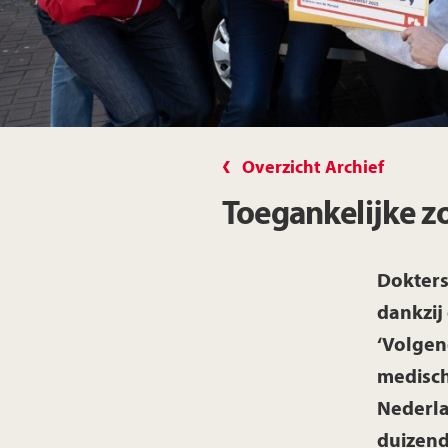
Overzicht Archief
Toegankelijke z
Dokters
dankzij
‘Volgen
medisch
Nederla
duizend