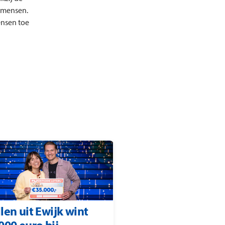
e mensen.
ensen toe
len uit Ewijk wint