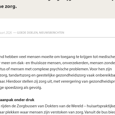
e zorg.
aart 2026
— GOEDE DOELEN, NIEUWSBERICHTEN
nd hebben veel mensen moeite om toegang te krijgen tot medische 
r meer om dak- en thuisloze mensen, onverzekerden, mensen zonde
tatus of mensen met complexe psychische problemen. Voor hen zijn
zorg, tandartszorg en geestelijke gezondheidszorg vaak onbereikba
ar. Hierdoor stellen zij zorg uit, met verergering van gezondheids
e spoedzorg als gevolg.
e aanpak onder druk
 rijden de Zorgbussen van Dokters van de Wereld – huisartspraktijk
aar plekken waar mensen zijn verstoken van zorg. Vanuit de bus bi