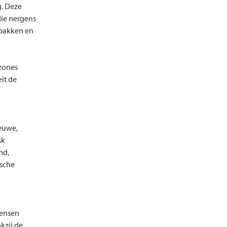
g. Deze
die nergens
 pakken en
uzones
it de
ieuwe,
sk
nd,
ische
mensen
kzij de