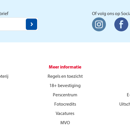
Postcode Loterij.
rief
Of volg ons op Soci
Meer informatie
terij
Regels en toezicht
18+ bevestiging
Perscentrum
E
Fotocredits
Uitsc
Vacatures
MVO