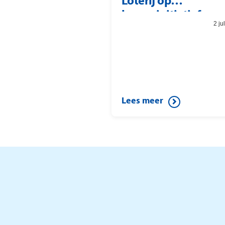
Loterij op
burgerinitiatief
2 ju
Lees meer