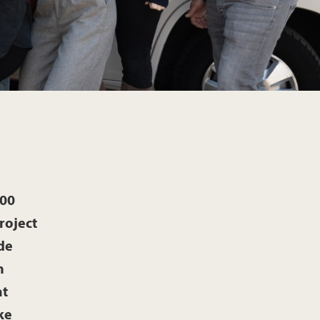
000
roject
de
n
at
ke