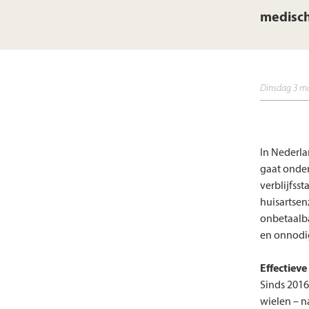
medisch
dinsdag 3 m
In Nederla
gaat onde
verblijfss
huisartsen
onbetaalba
en onnodig
Effectiev
Sinds 2016
wielen – n