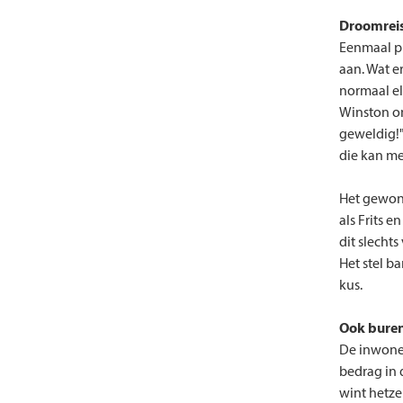
Droomreis
Eenmaal p
aan. Wat er
normaal el
Winston on
geweldig!"
die kan me
Het gewon
als Frits 
dit slecht
Het stel b
kus.
Ook bure
De inwone
bedrag in 
wint hetze