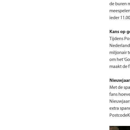
de buren m
meespelen 
ieder 11.0
Kans op ge
Tijdens Po
Nederland 
miljonair 
om het ‘Go
maakt de f
Nieuwjaar
Met de spa
fans hoeve
Nieuwjaars
extra span
PostcodeKa