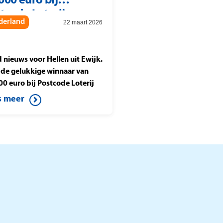
000 euro bij
tcode Loterij
derland
22 maart 2026
joenenjacht
 nieuws voor Hellen uit Ewijk.
is de gelukkige winnaar van
00 euro bij Postcode Loterij
oenenjacht. Ze speelt de halve
s meer
e tegen Berteld uit Gorssel en
t op de knop. Daardoor wint
it mooie bedrag.