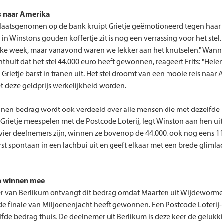
 naar Amerika
laatsgenomen op de bank kruipt Grietje geëmotioneerd tegen haa
 in Winstons gouden koffertje zit is nog een verrassing voor het stel
ke week, maar vanavond waren we lekker aan het knutselen." Wann
thult dat het stel 44.000 euro heeft gewonnen, reageert Frits: "Hel
 Grietje barst in tranen uit. Het stel droomt van een mooie reis naar 
t deze geldprijs werkelijkheid worden.
nen bedrag wordt ook verdeeld over alle mensen die met dezelfde
en Grietje meespelen met de Postcode Loterij, legt Winston aan hen u
s vier deelnemers zijn, winnen ze bovenop de 44.000, ook nog eens 1
arst spontaan in een lachbui uit en geeft elkaar met een brede gliml
n winnen mee
r van Berlikum ontvangt dit bedrag omdat Maarten uit Wijdewormer
de finale van Miljoenenjacht heeft gewonnen. Een Postcode Loteri
lfde bedrag thuis. De deelnemer uit Berlikum is deze keer de gelukki