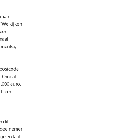
r man
. "We kijken
eer
emaal
Amerika,
 postcode
it. Omdat
1.000 euro.
ach een
 dit
j-deelnemer
ge en laat