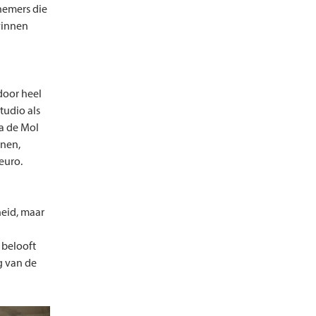
nemers die
winnen
 door heel
tudio als
da de Mol
enen,
euro.
eid, maar
 belooft
g van de