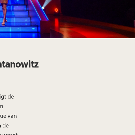
chtanowitz
jgt de
on
que van
n de