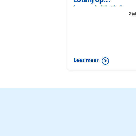
Loterij op
burgerinitiatief
2 ju
Lees meer