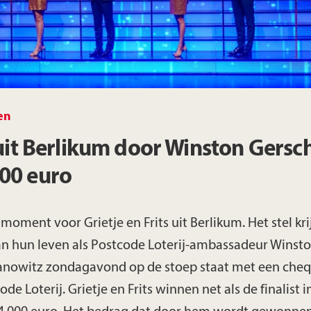
Limburg
Noord-Brabant
en
Noord-Holland
 uit Berlikum door Winston Gers
Overijssel
000 euro
Utrecht
moment voor Grietje en Frits uit Berlikum. Het stel kri
an hun leven als Postcode Loterij-ambassadeur Winst
Zeeland
anowitz zondagavond op de stoep staat met een che
de Loterij. Grietje en Frits winnen net als de finalist i
Zuid-Holland