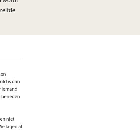
n wordt
zelfde
een
uld is dan
er iemand
ar beneden
en niet
We lagen al