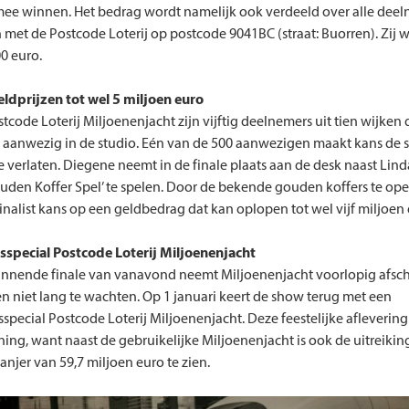
ee winnen. Het bedrag wordt namelijk ook verdeeld over alle deel
met de Postcode Loterij op postcode 9041BC (straat: Buorren). Zij 
00 euro.
ldprijzen tot wel 5 miljoen euro
stcode Loterij Miljoenenjacht zijn vijftig deelnemers uit tien wijken
aanwezig in de studio. Eén van de 500 aanwezigen maakt kans de s
te verlaten. Diegene neemt in de finale plaats aan de desk naast Lin
uden Koffer Spel’ te spelen. Door de bekende gouden koffers te op
inalist kans op een geldbedrag dat kan oplopen tot wel vijf miljoen 
sspecial Postcode Loterij Miljoenenjacht
nnende finale van vanavond neemt Miljoenenjacht voorlopig afsch
n niet lang te wachten. Op 1 januari keert de show terug met een
special Postcode Loterij Miljoenenjacht. Deze feestelijke aflevering
ning, want naast de gebruikelijke Miljoenenjacht is ook de uitreikin
njer van 59,7 miljoen euro te zien.