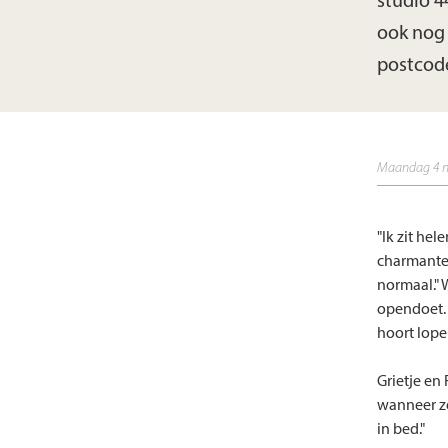
studio 
ook nog
postcode
maandag 4 
"Ik zit he
charmante 
normaal." 
opendoet. 
hoort lope
Grietje en
wanneer ze
in bed."