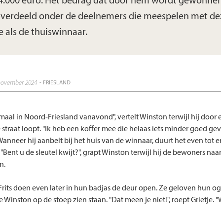
44.000 euro. Het bedrag dat door hem wordt gewonne
 verdeeld onder de deelnemers die meespelen met de
 als de thuiswinnaar.
november 2024
- FRIESLAND
lemaal in Noord-Friesland vanavond", vertelt Winston terwijl hij door 
straat loopt. "Ik heb een koffer mee die helaas iets minder goed gev
Wanneer hij aanbelt bij het huis van de winnaar, duurt het even tot 
"Bent u de sleutel kwijt?", grapt Winston terwijl hij de bewoners na
n.
 Frits doen even later in hun badjas de deur open. Ze geloven hun og
 Winston op de stoep zien staan. "Dat meen je niet!", roept Grietje. "