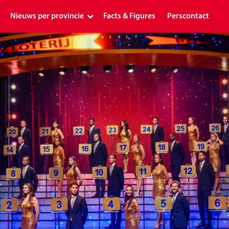
Nieuws per provincie
Facts & Figures
Perscontact
Landelijk
Drenthe
Flevoland
Friesland
Gelderland
Groningen