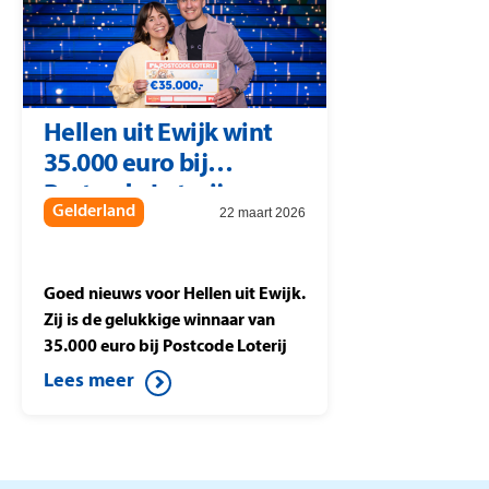
Gorssel wint tijdens Postcode
Loterij Miljoenenjacht. Ook de
buren uit Heiligerlee die
meespelen met postcode 9677 PJ
vallen in de prijzen. Zij
Hellen uit Ewijk wint
winnen 10.894 euro per lot
35.000 euro bij
waarmee zij meespelen in de
Postcode Loterij.
Postcode Loterij
Gelderland
22 maart 2026
Miljoenenjacht
Goed nieuws voor Hellen uit Ewijk.
Zij is de gelukkige winnaar van
35.000 euro bij Postcode Loterij
Miljoenenjacht. Ze speelt de halve
Lees meer
finale tegen Berteld uit Gorssel en
drukt op de knop. Daardoor wint
ze dit mooie bedrag.