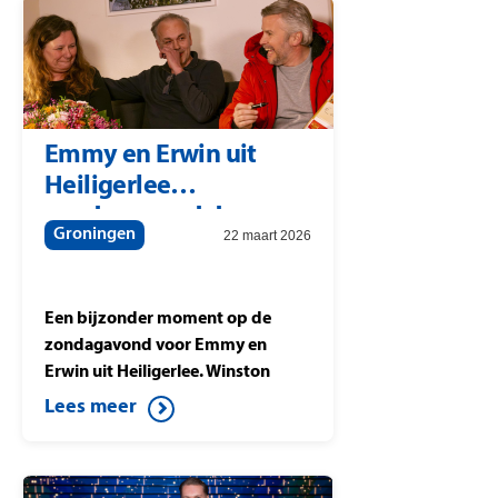
Emmy en Erwin uit
Heiligerlee
zondagavond door
Groningen
22 maart 2026
Winston
Gerschtanowitz verrast
met 207.000 euro
Een bijzonder moment op de
zondagavond voor Emmy en
Erwin uit Heiligerlee. Winston
Gerschtanowitz verrast de
Lees meer
thuiswinnaars met
207.000 euro, hetzelfde bedrag
dat studiowinnaar Berteld uit