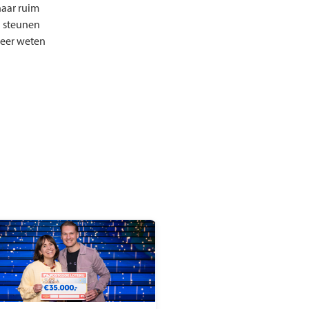
naar ruim
g steunen
Meer weten