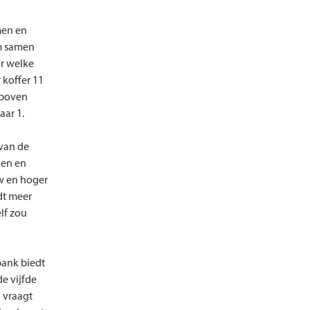
men en
um samen
or welke
 koffer 11
r boven
aar 1.
 van de
len en
uw en hoger
dt meer
elf zou
 bank biedt
e vijfde
l vraagt