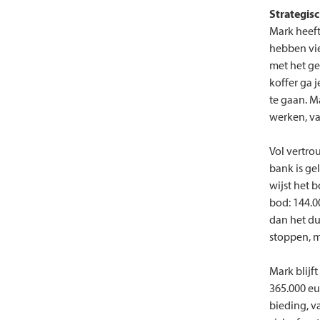
Strategis
Mark heeft
hebben vie
met het ge
koffer ga 
te gaan. M
werken, va
Vol vertro
bank is ge
wijst het 
bod: 144.0
dan het dub
stoppen, m
Mark blijft
365.000 eu
bieding, v