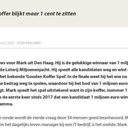
offer blijkt maar 1 cent te zitten
aart 2026
- ZUID-HOLLAND
s voor Mark uit Den Haag. Hij is de gelukkige winnaar van 1 mil
de Loterij Miljoenenjacht. Hij speelt alle kandidaten weg en wint
het bekende ‘Gouden Koffer Spel’. In de finale weet hij het ene na
e bedrag weg te spelen, waardoor hij het bod van 1 miljoen euro 
jgt. Mark speelt het spel uitstekend want in zijn koffer, nummer 11
is de eerste keer sinds 2017 dat een kandidaat 1 miljoen euro wint
ramma.
te ronde wordt de vierde vraag door 34 mensen goed beantwoord. M
n het dagelijks leven manager bij een IT-bedrijf, is het snelste. Mark