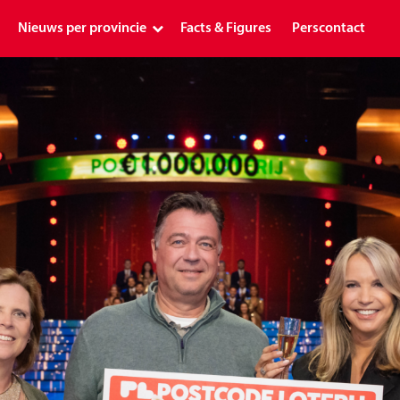
Nieuws per provincie
Facts & Figures
Perscontact
Landelijk
Drenthe
Flevoland
Friesland
Gelderland
Groningen