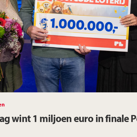
Limburg
Noord-Brabant
Noord-Holland
Overijssel
Utrecht
en
Zeeland
g wint 1 miljoen euro in finale P
Zuid-Holland