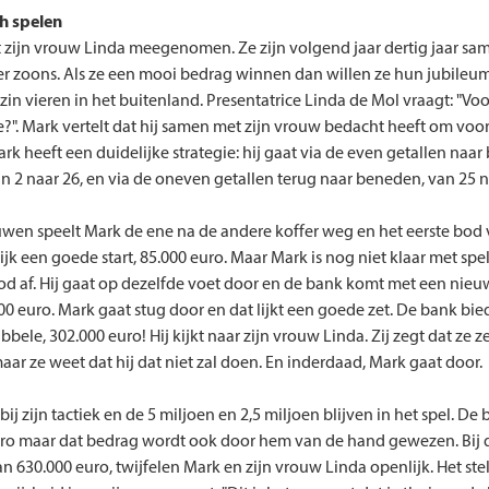
ch spelen
 zijn vrouw Linda meegenomen. Ze zijn volgend jaar dertig jaar sa
r zoons. Als ze een mooi bedrag winnen dan willen ze hun jubile
zin vieren in het buitenland. Presentatrice Linda de Mol vraagt: "Vo
je?". Mark vertelt dat hij samen met zijn vrouw bedacht heeft om voor
ark heeft een duidelijke strategie: hij gaat via de even getallen naa
n 2 naar 26, en via de oneven getallen terug naar beneden, van 25 n
uwen speelt Mark de ene na de andere koffer weg en het eerste bod
lijk een goede start, 85.000 euro. Maar Mark is nog niet klaar met spe
bod af. Hij gaat op dezelfde voet door en de bank komt met een nie
00 euro. Mark gaat stug door en dat lijkt een goede zet. De bank bie
bele, 302.000 euro! Hij kijkt naar zijn vrouw Linda. Zij zegt dat ze z
aar ze weet dat hij dat niet zal doen. En inderdaad, Mark gaat door.
 bij zijn tactiek en de 5 miljoen en 2,5 miljoen blijven in het spel. De
ro maar dat bedrag wordt ook door hem van de hand gewezen. Bij d
an 630.000 euro, twijfelen Mark en zijn vrouw Linda openlijk. Het ste