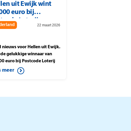
len uit Ewijk wint
000 euro bij
tcode Loterij
derland
22 maart 2026
joenenjacht
 nieuws voor Hellen uit Ewijk.
is de gelukkige winnaar van
00 euro bij Postcode Loterij
oenenjacht. Ze speelt de halve
s meer
e tegen Berteld uit Gorssel en
t op de knop. Daardoor wint
it mooie bedrag.