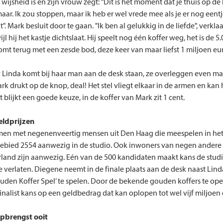
 wijsheid is en zijn vrouw zegt: "Dit is het moment dat je thuis op de
aar. Ik zou stoppen, maar ik heb er wel vrede mee als je er nog eent
 Mark besluit door te gaan. "Ik ben al gelukkig in de liefde", verklaar
jl hij het kastje dichtslaat. Hij speelt nog één koffer weg, het is de 5
mt terug met een zesde bod, deze keer van maar liefst 1 miljoen eu
 Linda komt bij haar man aan de desk staan, ze overleggen even maa
Mark drukt op de knop, deal! Het stel vliegt elkaar in de armen en kan
t blijkt een goede keuze, in de koffer van Mark zit 1 cent.
eldprijzen
amen met negenenveertig mensen uit Den Haag die meespelen in he
bied 2554 aanwezig in de studio. Ook inwoners van negen andere 
land zijn aanwezig. Eén van de 500 kandidaten maakt kans de studi
te verlaten. Diegene neemt in de finale plaats aan de desk naast Lin
uden Koffer Spel’ te spelen. Door de bekende gouden koffers te op
inalist kans op een geldbedrag dat kan oplopen tot wel vijf miljoen 
pbrengst ooit