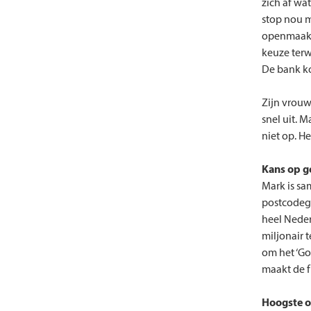
zich af wat
stop nou m
openmaakt".
keuze terwi
De bank ko
Zijn vrouw
snel uit. 
niet op. He
Kans op g
Mark is s
postcodege
heel Neder
miljonair 
om het ‘Go
maakt de f
Hoogste o