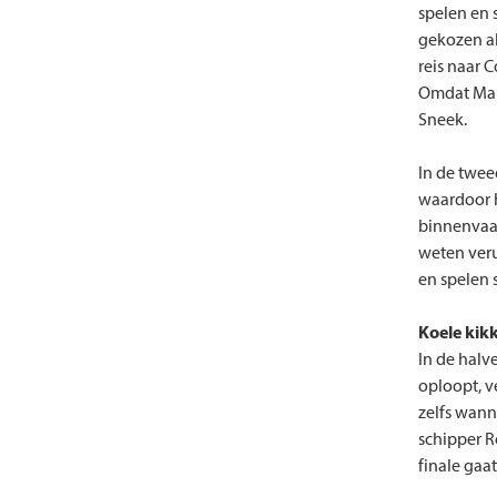
spelen en 
gekozen als
reis naar 
Omdat Mark
Sneek.
In de twe
waardoor h
binnenvaar
weten veru
en spelen 
Koele
kik
In de halv
oploopt, v
zelfs wann
schipper R
finale gaa