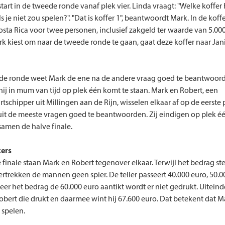
start in de tweede ronde vanaf plek vier. Linda vraagt: "Welke koffer 
 je niet zou spelen?". "Dat is koffer 1", beantwoordt Mark. In de koffe
Costa Rica voor twee personen, inclusief zakgeld ter waarde van 5.000
 kiest om naar de tweede ronde te gaan, gaat deze koffer naar Jani
ede ronde weet Mark de ene na de andere vraag goed te beantwoor
ij in mum van tijd op plek één komt te staan. Mark en Robert, een
tschipper uit Millingen aan de Rijn, wisselen elkaar af op de eerste 
it de meeste vragen goed te beantwoorden. Zij eindigen op plek é
samen de halve finale.
kers
e finale staan Mark en Robert tegenover elkaar. Terwijl het bedrag st
ertrekken de mannen geen spier. De teller passeert 40.000 euro, 50.0
eer het bedrag de 60.000 euro aantikt wordt er niet gedrukt. Uiteindel
obert die drukt en daarmee wint hij 67.600 euro. Dat betekent dat M
t spelen.