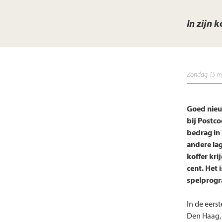
In zijn k
zondag 15 m
Goed nieuw
bij Postco
bedrag in 
andere lag
koffer kri
cent. Het 
spelprog
In de eers
Den Haag, i