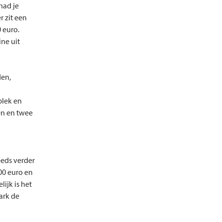
had je
r zit een
 euro.
ne uit
den,
plek en
én en twee
eeds verder
00 euro en
ijk is het
ark de