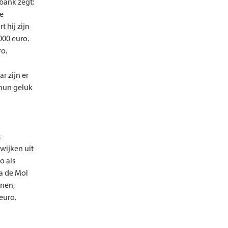
 bank zegt:
je
t hij zijn
.000 euro.
ro.
r zijn er
 hun geluk
t
wijken uit
o als
da de Mol
enen,
euro.