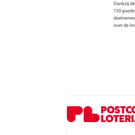
Dankzij de
150 goede 
deelnemers
over de i