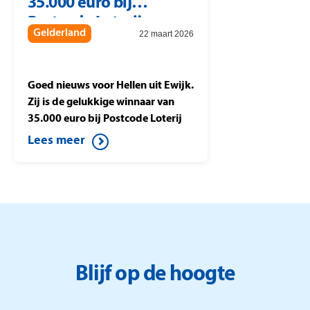
35.000 euro bij
waarmee zij meespelen in de
Postcode Loterij.
Postcode Loterij
Gelderland
22 maart 2026
Miljoenenjacht
Goed nieuws voor Hellen uit Ewijk.
Zij is de gelukkige winnaar van
35.000 euro bij Postcode Loterij
Miljoenenjacht. Ze speelt de halve
Lees meer
finale tegen Berteld uit Gorssel en
drukt op de knop. Daardoor wint
ze dit mooie bedrag.
Blijf op de hoogte