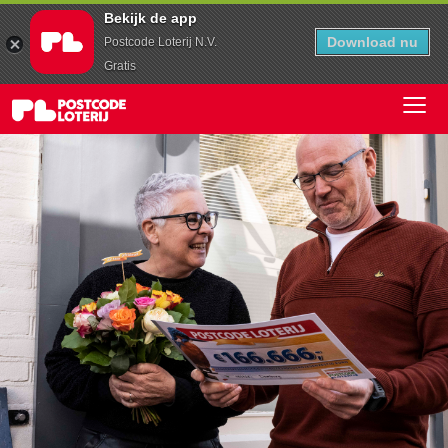
Bekijk de app
Download nu
Postcode Loterij N.V.
Gratis