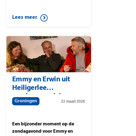
Lees meer
Emmy en Erwin uit
Heiligerlee
zondagavond door
Groningen
22 maart 2026
Winston
Gerschtanowitz verrast
met 207.000 euro
Een bijzonder moment op de
zondagavond voor Emmy en