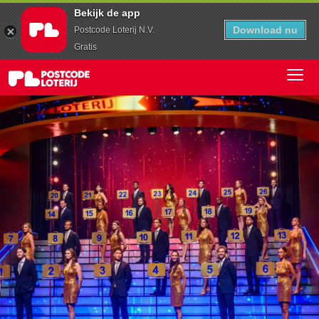
Bekijk de app
Download nu
Postcode Loterij N.V.
Gratis