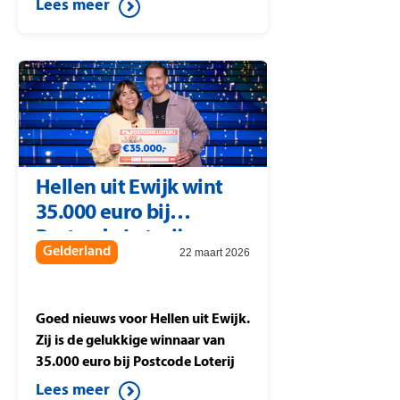
Lees meer
thuiswinnaars met
207.000 euro, hetzelfde bedrag
dat studiowinnaar Berteld uit
Gorssel wint tijdens Postcode
Loterij Miljoenenjacht. Ook de
buren uit Heiligerlee die
meespelen met postcode 9677 PJ
vallen in de prijzen. Zij
Hellen uit Ewijk wint
winnen 10.894 euro per lot
35.000 euro bij
waarmee zij meespelen in de
Postcode Loterij.
Postcode Loterij
Gelderland
22 maart 2026
Miljoenenjacht
Goed nieuws voor Hellen uit Ewijk.
Zij is de gelukkige winnaar van
35.000 euro bij Postcode Loterij
Miljoenenjacht. Ze speelt de halve
Lees meer