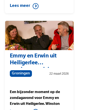
Lees meer
Emmy en Erwin uit
Heiligerlee
zondagavond door
Groningen
22 maart 2026
Winston
Gerschtanowitz verrast
met 207.000 euro
Een bijzonder moment op de
zondagavond voor Emmy en
Erwin uit Heiligerlee. Winston
Gerschtanowitz verrast de