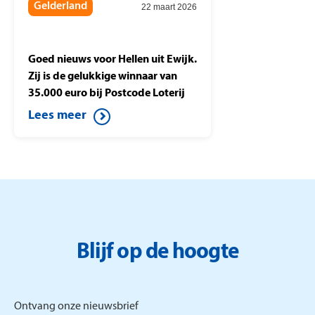
Gelderland
22 maart 2026
Miljoenenjacht
Goed nieuws voor Hellen uit Ewijk.
Zij is de gelukkige winnaar van
35.000 euro bij Postcode Loterij
Miljoenenjacht. Ze speelt de halve
Lees meer
finale tegen Berteld uit Gorssel en
drukt op de knop. Daardoor wint
ze dit mooie bedrag.
Blijf op de hoogte
Ontvang onze nieuwsbrief