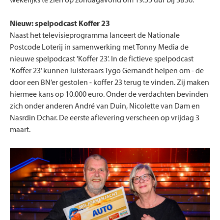
wekelijks te zien op zondagavond om 19:55 uur bij SBS6.
Nieuw: spelpodcast Koffer 23
Naast het televisieprogramma lanceert de Nationale
Postcode Loterij in samenwerking met Tonny Media de
nieuwe spelpodcast 'Koffer 23’. In de fictieve spelpodcast
‘Koffer 23’ kunnen luisteraars Tygo Gernandt helpen om - de
door een BN’er gestolen - koffer 23 terug te vinden. Zij maken
hiermee kans op 10.000 euro. Onder de verdachten bevinden
zich onder anderen André van Duin, Nicolette van Dam en
Nasrdin Dchar. De eerste aflevering verscheen op vrijdag 3
maart.