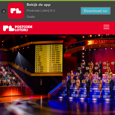
Bekijk de app
Download nu
Postcode Loterij N.V.
Gratis