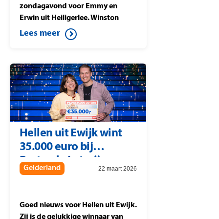
zondagavond voor Emmy en
Erwin uit Heiligerlee. Winston
Gerschtanowitz verrast de
Lees meer
thuiswinnaars met
207.000 euro, hetzelfde bedrag
dat studiowinnaar Berteld uit
Gorssel wint tijdens Postcode
Loterij Miljoenenjacht. Ook de
buren uit Heiligerlee die
meespelen met postcode 9677 PJ
vallen in de prijzen. Zij
Hellen uit Ewijk wint
winnen 10.894 euro per lot
35.000 euro bij
waarmee zij meespelen in de
Postcode Loterij.
Postcode Loterij
Gelderland
22 maart 2026
Miljoenenjacht
Goed nieuws voor Hellen uit Ewijk.
Zij is de gelukkige winnaar van