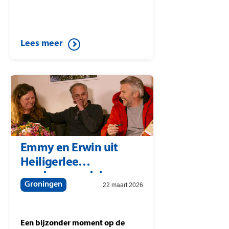
Lees meer
Emmy en Erwin uit
Heiligerlee
zondagavond door
Groningen
22 maart 2026
Winston
Gerschtanowitz verrast
met 207.000 euro
Een bijzonder moment op de