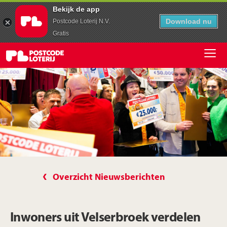
Bekijk de app
Download nu
Postcode Loterij N.V.
Gratis
Overzicht Nieuwsberichten
Inwoners uit Velserbroek verdelen