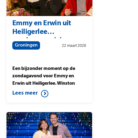
Emmy en Erwin uit
Heiligerlee
zondagavond door
Groningen
22 maart 2026
Winston
Gerschtanowitz verrast
met 207.000 euro
Een bijzonder moment op de
zondagavond voor Emmy en
Erwin uit Heiligerlee. Winston
Gerschtanowitz verrast de
Lees meer
thuiswinnaars met
207.000 euro, hetzelfde bedrag
dat studiowinnaar Berteld uit
Gorssel wint tijdens Postcode
Loterij Miljoenenjacht. Ook de
buren uit Heiligerlee die