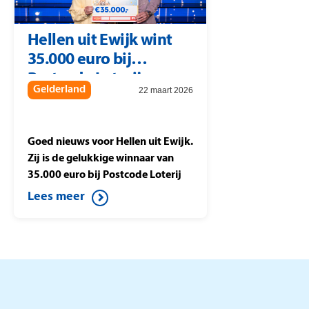
meespelen met postcode 9677 PJ
vallen in de prijzen. Zij
Hellen uit Ewijk wint
winnen 10.894 euro per lot
35.000 euro bij
waarmee zij meespelen in de
Postcode Loterij.
Postcode Loterij
Gelderland
22 maart 2026
Miljoenenjacht
Goed nieuws voor Hellen uit Ewijk.
Zij is de gelukkige winnaar van
35.000 euro bij Postcode Loterij
Miljoenenjacht. Ze speelt de halve
Lees meer
finale tegen Berteld uit Gorssel en
drukt op de knop. Daardoor wint
ze dit mooie bedrag.