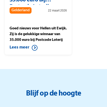
35.000 euro bij
waarmee zij meespelen in de
Postcode Loterij.
Postcode Loterij
Gelderland
22 maart 2026
Miljoenenjacht
Goed nieuws voor Hellen uit Ewijk.
Zij is de gelukkige winnaar van
35.000 euro bij Postcode Loterij
Miljoenenjacht. Ze speelt de halve
Lees meer
finale tegen Berteld uit Gorssel en
drukt op de knop. Daardoor wint
ze dit mooie bedrag.
Blijf op de hoogte