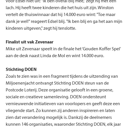
voor Edsel niet uit: "Ik ben overal blij mee," zegt hij met een
lach. Hij heeft twee kinderen die het huis uit zijn. Winston
vertelt de thuiswinnaar dat hij 14.000 euro wint: "Toe maar
dank je wel!" reageert Edsel blij. "Ik ben blij en ga het aan mijn
kinderen uitgeven," zegt hij tenslotte.
Finalist uit vak Zevenaar
Mike uit Zevenaar speelt in de finale het ‘Gouden Koffer Spel’
aan de desk naast Linda de Mol en wint 14.000 euro.
Stichting DOEN
Zoals te zien was in een fragment tijdens de uitzending van
Miljoenenjacht ontvangt Stichting DOEN steun van de
Postcode Loterij. Deze organisatie gelooft in een groene,
sociale en creatieve samenleving. DOEN ondersteunt
vernieuwende initiatieven van voorlopers en geeft deze een
vliegende start. Zo kunnen zij anderen inspireren en laten
zien dat verandering mogelijk is. Dankzij de deelnemers
kunnen 146 organisaties, waaronder Stichting DOEN, elk jaar