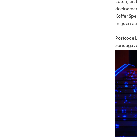
Loterij ui
deelnemers
Koffer Spe
miljoen eu
Postcode L
zondagavo