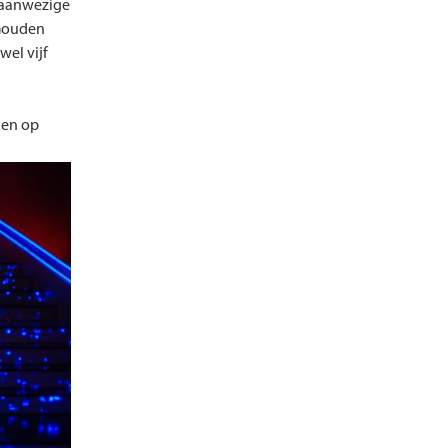
e aanwezige
‘Gouden
wel vijf
ien op