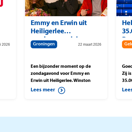
Emmy en Erwin uit
Hel
Heiligerlee
35.
zondagavond door
Pos
Groningen
Gel
li 2026
22 maart 2026
Winston
Mil
Gerschtanowitz verrast
met 207.000 euro
Een bijzonder moment op de
Goed
zondagavond voor Emmy en
Zij 
Erwin uit Heiligerlee. Winston
35.0
Gerschtanowitz verrast de
Milj
Lees meer
Lee
thuiswinnaars met
final
207.000 euro, hetzelfde bedrag
druk
dat studiowinnaar Berteld uit
ze d
Gorssel wint tijdens Postcode
Loterij Miljoenenjacht. Ook de
buren uit Heiligerlee die