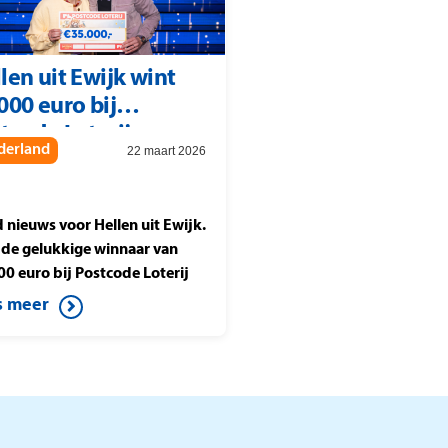
len uit Ewijk wint
000 euro bij
tcode Loterij
derland
22 maart 2026
joenenjacht
 nieuws voor Hellen uit Ewijk.
is de gelukkige winnaar van
00 euro bij Postcode Loterij
oenenjacht. Ze speelt de halve
s meer
e tegen Berteld uit Gorssel en
t op de knop. Daardoor wint
it mooie bedrag.