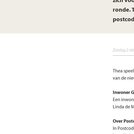
zich vo
ronde. 
postcod
zondag 2 ok
Thea speel
van de nie
Inwoner G
Een inwone
Linda de M
Over Post
In Postcod