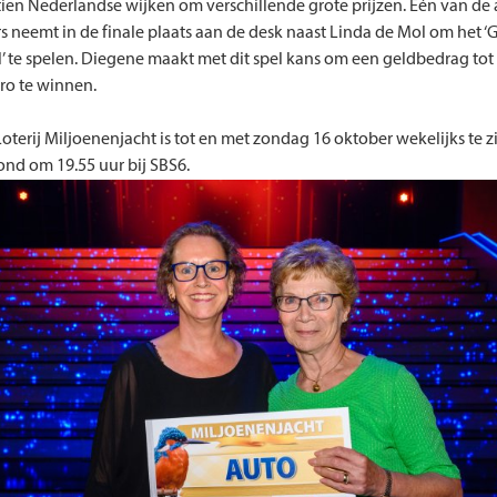
t tien Nederlandse wijken om verschillende grote prijzen. Eén van d
 neemt in de finale plaats aan de desk naast Linda de Mol om het 
l’ te spelen. Diegene maakt met dit spel kans om een geldbedrag tot 
ro te winnen.
oterij Miljoenenjacht is tot en met zondag 16 oktober wekelijks te z
nd om 19.55 uur bij SBS6.