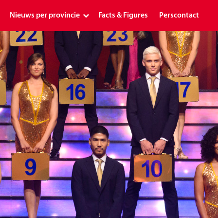
Nieuws per provincie
Facts & Figures
Perscontact
Landelijk
Drenthe
Flevoland
Friesland
Gelderland
Groningen