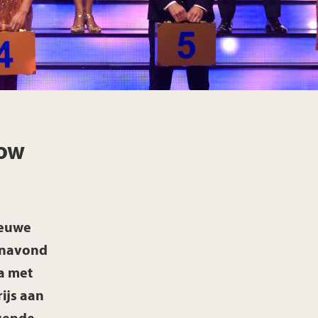
how
ieuwe
vanavond
a met
ijs aan