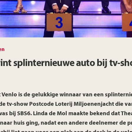
Limburg
Noord-Brabant
en
Noord-Holland
int splinternieuwe auto bij tv-s
Overijssel
Utrecht
t Venlo is de gelukkige winnaar van een splintern
 de tv-show Postcode Loterij Miljoenenjacht die 
Zeeland
 was bij SBS6. Linda de Mol maakte bekend dat The
s naar huis ging, nadat een andere deelnemer de pr
Zuid-Holland