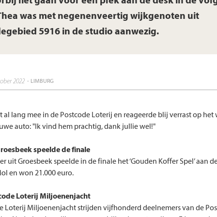
orbij liet gaan voor een plek aan de desk in de vo
Thea was met negenenveertig wijkgenoten uit
egebied 5916 in de studio aanwezig.
tober 2022
- LIMBURG
t al lang mee in de Postcode Loterij en reageerde blij verrast op he
uwe auto: "Ik vind hem prachtig, dank jullie wel!"
roesbeek speelde de finale
r uit Groesbeek speelde in de finale het ‘Gouden Koffer Spel’ aan d
ol en won 21.000 euro.
code Loterij Miljoenenjacht
e Loterij Miljoenenjacht strijden vijfhonderd deelnemers van de Po