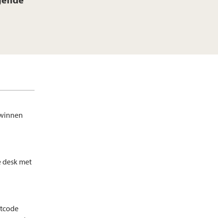
lgende
t winnen
e desk met
stcode