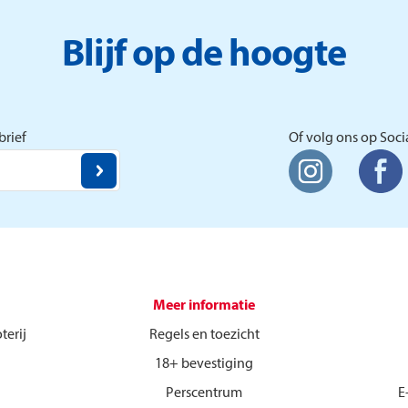
meespelen met postcode 9677 PJ
vallen in de prijzen. Zij
Blijf op de hoogte
winnen 10.894 euro per lot
waarmee zij meespelen in de
Postcode Loterij.
rief
Of volg ons op Soci
Meer informatie
terij
Regels en toezicht
18+ bevestiging
Perscentrum
E