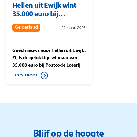
Hellen uit Ewijk wint
winnen 10.894 euro per lot
35.000 euro bij
waarmee zij meespelen in de
Postcode Loterij.
Postcode Loterij
Gelderland
22 maart 2026
Miljoenenjacht
Goed nieuws voor Hellen uit Ewijk.
Zij is de gelukkige winnaar van
35.000 euro bij Postcode Loterij
Miljoenenjacht. Ze speelt de halve
Lees meer
finale tegen Berteld uit Gorssel en
drukt op de knop. Daardoor wint
ze dit mooie bedrag.
Blijf op de hoogte