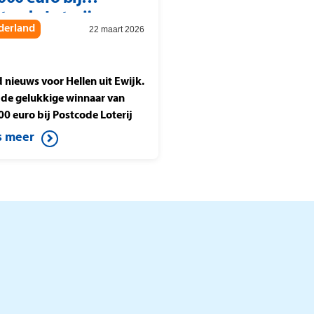
tcode Loterij
derland
22 maart 2026
joenenjacht
 nieuws voor Hellen uit Ewijk.
is de gelukkige winnaar van
00 euro bij Postcode Loterij
oenenjacht. Ze speelt de halve
s meer
e tegen Berteld uit Gorssel en
t op de knop. Daardoor wint
it mooie bedrag.