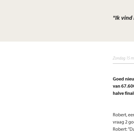
"Ik vind
zondag 15 m
Goed nieuw
van 67.600
halve fina
Robert, ee
vraag 2 go
Robert: "D