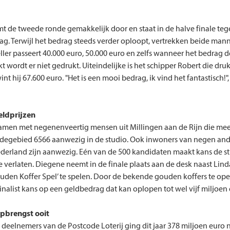
t de tweede ronde gemakkelijk door en staat in de halve finale te
ag. Terwijl het bedrag steeds verder oploopt, vertrekken beide ma
teller passeert 40.000 euro, 50.000 euro en zelfs wanneer het bedrag 
t wordt er niet gedrukt. Uiteindelijke is het schipper Robert die dru
t hij 67.600 euro. "Het is een mooi bedrag, ik vind het fantastisch!", 
eldprijzen
samen met negenenveertig mensen uit Millingen aan de Rijn die mee
degebied 6566 aanwezig in de studio. Ook inwoners van negen and
ederland zijn aanwezig. Eén van de 500 kandidaten maakt kans de st
te verlaten. Diegene neemt in de finale plaats aan de desk naast Lin
uden Koffer Spel’ te spelen. Door de bekende gouden koffers te op
inalist kans op een geldbedrag dat kan oplopen tot wel vijf miljoen 
pbrengst ooit
 deelnemers van de Postcode Loterij ging dit jaar 378 miljoen euro 