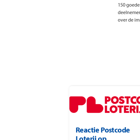
150 goede 
deelnemers
over de i
Reactie Postcode
Loterij op