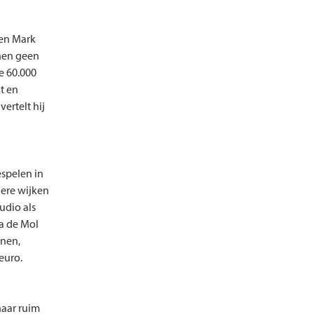
gen Mark
nnen geen
de 60.000
kt en
vertelt hij
spelen in
ere wijken
udio als
da de Mol
enen,
euro.
naar ruim