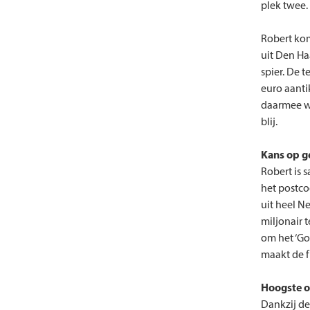
plek twee.
Robert kom
uit Den Ha
spier. De 
euro aantik
daarmee win
blij.
Kans op g
Robert is 
het postco
uit heel N
miljonair 
om het ‘Go
maakt de f
Hoogste o
Dankzij de