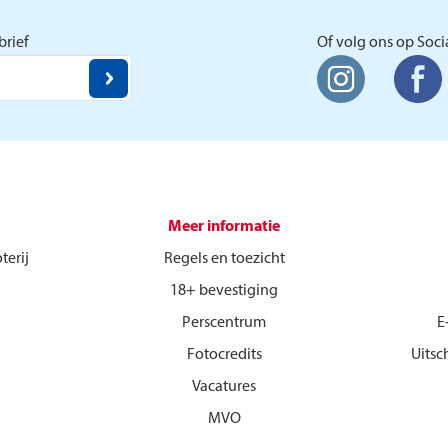
Postcode Loterij.
rief
Of volg ons op Soci
Meer informatie
terij
Regels en toezicht
18+ bevestiging
Perscentrum
E
Fotocredits
Uitsc
Vacatures
MVO