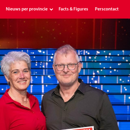
Nieuws per provincie
Facts & Figures
Perscontact
Landelijk
Drenthe
Flevoland
Friesland
Gelderland
Groningen