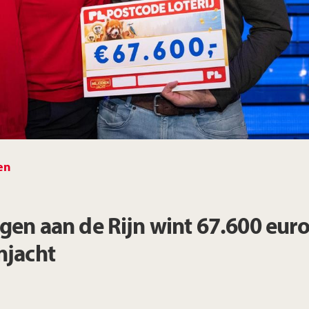
Limburg
Noord-Brabant
Noord-Holland
Overijssel
en
Utrecht
ngen aan de Rijn wint 67.600 euro
njacht
Zeeland
Zuid-Holland