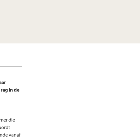
aar
rag in de
emer die
oordt
onde vanaf