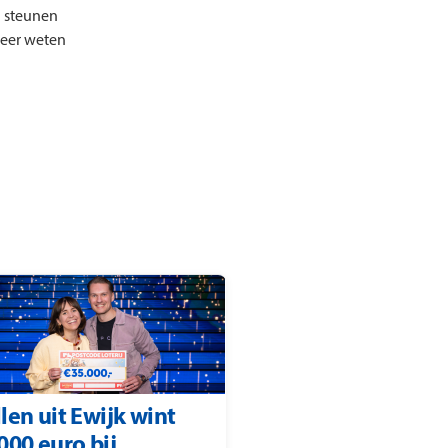
g steunen
Meer weten
len uit Ewijk wint
000 euro bij