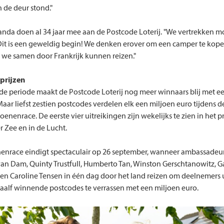
 de deur stond."
anda doen al 34 jaar mee aan de Postcode Loterij. "We vertrekken 
Dit is een geweldig begin! We denken erover om een camper te kop
 we samen door Frankrijk kunnen reizen."
prijzen
 periode maakt de Postcode Loterij nog meer winnaars blij met e
 Maar liefst zestien postcodes verdelen elk een miljoen euro tijdens 
ljoenenrace. De eerste vier uitreikingen zijn wekelijks te zien in he
r Zee en in de Lucht.
enrace eindigt spectaculair op 26 september, wanneer ambassadeu
van Dam, Quinty Trustfull, Humberto Tan, Winston Gerschtanowitz, G
 en Caroline Tensen in één dag door het land reizen om deelnemers 
aalf winnende postcodes te verrassen met een miljoen euro.