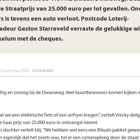
e Straatprijs van 25.000 euro per lot gevallen. On
s is tevens een auto verloot. Postcode Loterij-
deur Gaston Starreveld verraste de gelukkige w
kelum met de cheques.
12 september 2024
- GELDERLAND
ellig en zonnig bij de Dwarsweg. Veel buurtbewoners komen kijken 
at we een elektrische fiets of een airfryer kregen", vertelt Viecky dol
 haar prijs van 25.000 euro in ontvangst neemt.
ky's dochter vertelt blij. "We hebben wel eens een Rituals pakket ge
 eigenlijk dat het zoiets was, tot er een cameraploeg door de straat 