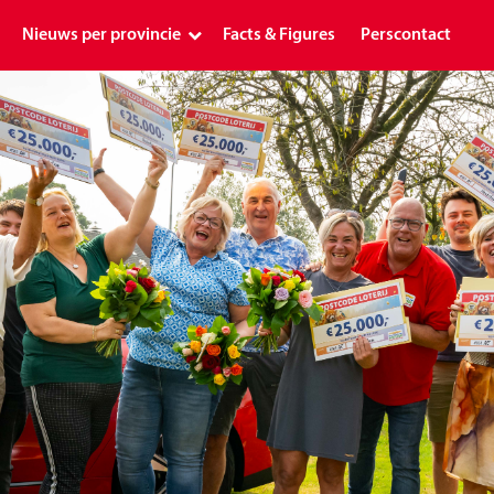
Nieuws per provincie
Facts & Figures
Perscontact
Landelijk
Drenthe
Flevoland
Friesland
Gelderland
Groningen