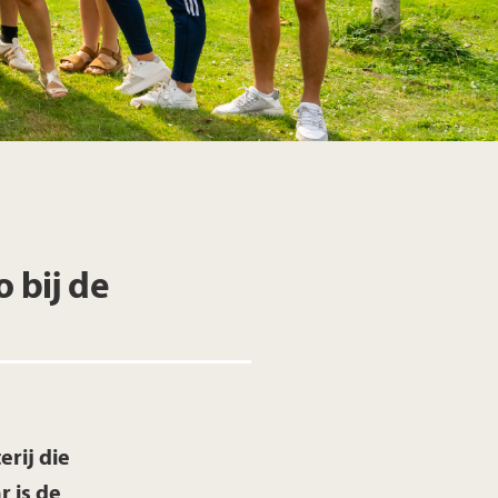
 bij de
rij die
 is de