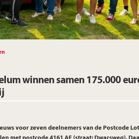
Limburg
Noord-Brabant
en
Noord-Holland
Overijssel
elum winnen samen 175.000 euro
j
Utrecht
Zeeland
euws voor zeven deelnemers van de Postcode Lote
Zuid-Holland
en met postcode 4161 AE (straat: Dwarsweg). Daar