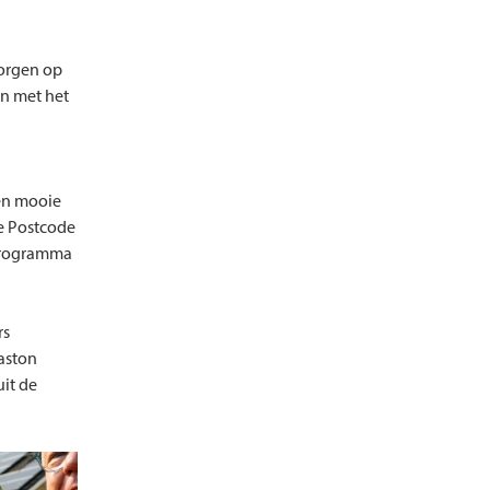
morgen op
en met het
en mooie
de Postcode
t programma
rs
aston
uit de