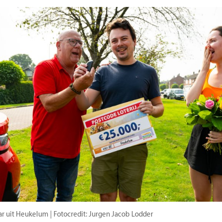
r uit Heukelum | Fotocredit: Jurgen Jacob Lodder