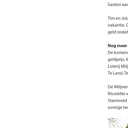
Gaston aan
Tim en Jol
vakantie. 
geld zodat
Nog meer 
De komende
geldprijs.
Loterij Mi
Te Land, Te
De Miljoen
Nicolette 
Starreveld
overige tw