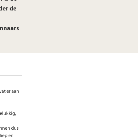
der de
innaars
wat er aan
gelukkig,
wonnen dus
liep en