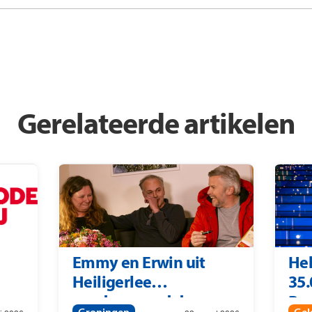
Gerelateerde artikelen
Emmy en Erwin uit
Hel
Heiligerlee
35.
zondagavond door
Pos