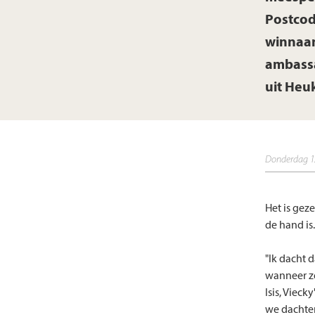
Postcod
winnaar
ambassa
uit Heu
donderdag 
Het is gez
de hand is.
"Ik dacht d
wanneer ze
Isis, Viec
we dachten